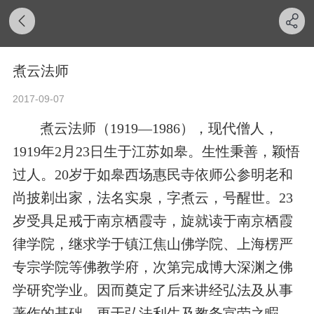
煮云法师
2017-09-07
煮云法师（1919—1986），现代僧人，
1919年2月23日生于江苏如皋。生性秉善，颖悟
过人。20岁于如皋西场惠民寺依师公参明老和
尚披剃出家，法名实泉，字煮云，号醒世。23
岁受具足戒于南京栖霞寺，旋就读于南京栖霞
律学院，继求学于镇江焦山佛学院、上海楞严
专宗学院等佛教学府，次第完成博大深渊之佛
学研究学业。因而奠定了后来讲经弘法及从事
著作的基础，更于弘法利生及教务宣劳之睱，