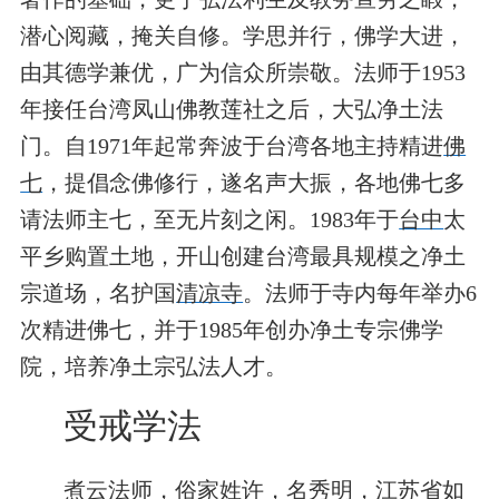
潜心阅藏，掩关自修。学思并行，佛学大进，
由其德学兼优，广为信众所崇敬。法师于1953
年接任台湾凤山佛教莲社之后，大弘净土法
门。自1971年起常奔波于台湾各地主持精进
佛
七
，提倡念佛修行，遂名声大振，各地佛七多
请法师主七，至无片刻之闲。1983年于
台中
太
平乡购置土地，开山创建台湾最具规模之净土
宗道场，名护国
清凉寺
。法师于寺内每年举办6
次精进佛七，并于1985年创办净土专宗佛学
院，培养净土宗弘法人才。
受戒学法
煮云法师，俗家姓许，名秀明，
江苏省
如